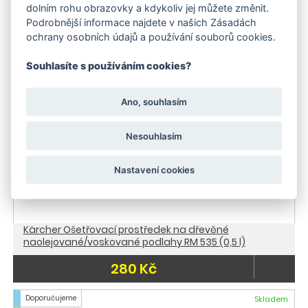
280 Kč
dolním rohu obrazovky a kdykoliv jej můžete změnit.
Podrobnější informace najdete v našich Zásadách
Doporučujeme
Skladem
ochrany osobních údajů a používání souborů cookies.
Skladem
Souhlasíte s používáním cookies?
Ano, souhlasím
Nesouhlasím
Nastavení cookies
Kärcher Ošetřovací prostředek na dřevěné
naolejované/voskované podlahy RM 535 (0,5 l)
280 Kč
Doporučujeme
Skladem