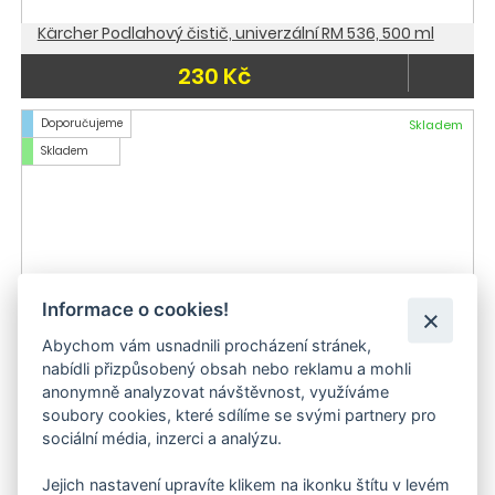
Kärcher Podlahový čistič, univerzální RM 536, 500 ml
230 Kč
Doporučujeme
Skladem
Skladem
Informace o cookies!
Abychom vám usnadnili procházení stránek,
nabídli přizpůsobený obsah nebo reklamu a mohli
anonymně analyzovat návštěvnost, využíváme
soubory cookies, které sdílíme se svými partnery pro
Kärcher Ošetřovací prostředek na dřevěné podlahy
sociální média, inzerci a analýzu.
(lakované) RM 534 (0,5 l)
Jejich nastavení upravíte klikem na ikonku štítu v levém