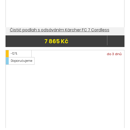
Čistič podlah s odsáváním Kärcher FC 7 Cordless
7 865 Kč
-12 %
do 3 dnů
Doporučujeme