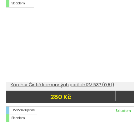
Skladem
Kärcher Čistič kamenných podlah RM 537 (0,5 l)
280 Kč
Doporučujeme
Skladem
Skladem