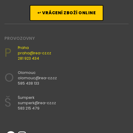
↩ VRÁCENÍ ZBOŽÍ ONLINE
PROVOZOVNY
P
Praha
praha@rea-cz.cz
281 923 434
O
Olomouc
olomouc@rea-cz.cz
585 438 133
Š
Šumperk
sumperk@rea-cz.cz
583 215 479