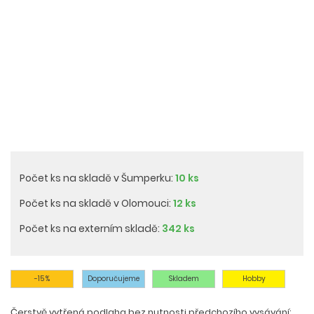
Počet ks na skladě v Šumperku:
10 ks
Počet ks na skladě v Olomouci:
12 ks
Počet ks na externím skladě:
342 ks
-15 %
Doporučujeme
Skladem
Hobby
Čerstvě vytřená podlaha bez nutnosti předchozího vysávání: