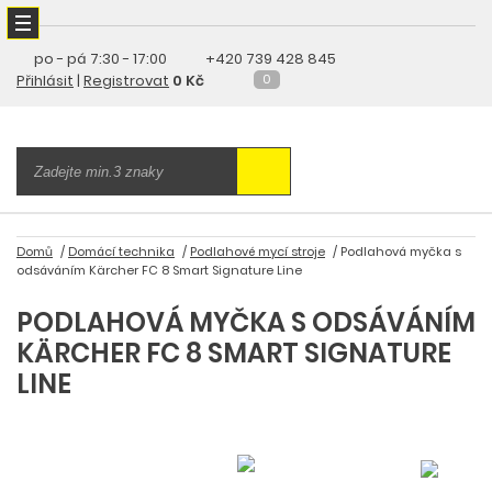
po - pá
7:30 - 17:00
+420 739 428 845
Přihlásit
|
Registrovat
0 Kč
0
Domů
Domácí technika
Podlahové mycí stroje
Podlahová myčka s
odsáváním Kärcher FC 8 Smart Signature Line
PODLAHOVÁ MYČKA S ODSÁVÁNÍM
KÄRCHER FC 8 SMART SIGNATURE
LINE