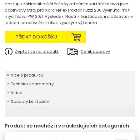
postupu základního čištění díky rotačním kartáčům byla jako
doplňkový stroj pro Kärcher extraktor Puzzi 200 vyvinuta Profi-
mycí hlava PW 30/1. Výsledek: Nástřik, kartáčování a odsávání v
jednom pracovním kroku s vysokým výkonem.
PŘIDAT DO KOŠÍKU
Zeptat se na produkt
Ceník dopravy
Více o produktu
Technické parametry
Video
Soubory ke stažení
Produkt se nachází i v následujících kategoriích
Domů
Stroje na čištění koberců a čalounění
Čištění koberců kartáčem