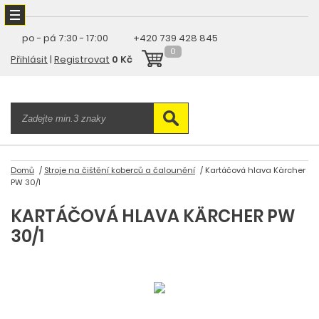
po - pá
7:30 - 17:00
+420 739 428 845
0
Přihlásit
|
Registrovat
0 Kč
Domů
Stroje na čištění koberců a čalounění
Kartáčová hlava Kärcher
PW 30/1
KARTÁČOVÁ HLAVA KÄRCHER PW
30/1