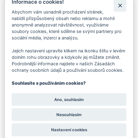
Informace o cookies!
Kartáčová hlava Kärcher PW 30/1
Abychom vám usnadnili procházení stránek,
Související produkty
nabídli přizpůsobený obsah nebo reklamu a mohli
anonymně analyzovat návštěvnost, využíváme
soubory cookies, které sdílíme se svými partnery pro
-21 %
Skladem
sociální média, inzerci a analýzu.
Doporučujeme
Akce
Jejich nastavení upravíte klikem na ikonku štítu v levém
Doprava zdarma
dolním rohu obrazovky a kdykoliv jej můžete změnit.
Skladem
Podrobnější informace najdete v našich Zásadách
ochrany osobních údajů a používání souborů cookies.
Souhlasíte s používáním cookies?
Ano, souhlasím
Nesouhlasím
Kärcher Extraktor PUZZI 10/1
Nastavení cookies
15 355 Kč