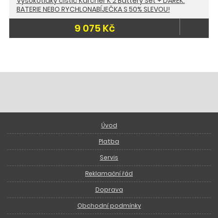
Vysokotlaký čistič Kärcher K 2 Battery Set + DÁREK:
BATERIE NEBO RYCHLONABÍJEČKA S 50% SLEVOU!
9 075 Kč
Úvod
Platba
Servis
Reklamační řád
Doprava
Obchodní podmínky