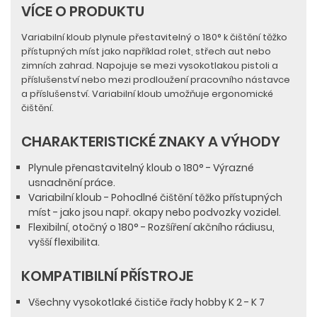
VÍCE O PRODUKTU
Variabilní kloub plynule přestavitelný o 180° k čištění těžko
přístupných míst jako například rolet, střech aut nebo
zimních zahrad. Napojuje se mezi vysokotlakou pistoli a
příslušenství nebo mezi prodloužení pracovního nástavce
a příslušenství. Variabilní kloub umožňuje ergonomické
čištění.
CHARAKTERISTICKÉ ZNAKY A VÝHODY
Plynule přenastavitelný kloub o 180° - Výrazné
usnadnění práce.
Variabilní kloub - Pohodlné čištění těžko přístupných
míst - jako jsou např. okapy nebo podvozky vozidel.
Flexibilní, otočný o 180° - Rozšíření akčního rádiusu,
vyšší flexibilita.
KOMPATIBILNÍ PŘÍSTROJE
Všechny vysokotlaké čističe řady hobby K 2 - K 7