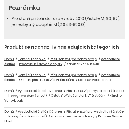
Poznámka
Pro starší pistole do roku výroby 2010 (Pistole M, 96, 97):
je nezbytný adaptér M (2.643-950.0)
Produkt se nachází i v následujících kategoriích
Domů
Domácí technika
Příslušenství pro hobby stroje
Vysokotlaké
čističe
Pracovní nástavce a trysky
Kärcher Vario-kloub
Domů
Domácí technika
Příslušenství pro hobby stroje
Vysokotlaké
čističe
Ostatní příslušenství k VT čističům
Kärcher Vario-kloub
Domů
Vysokotlaké čističe Kärcher
Příslušenství pro vysokotlaké čističe
Hobby (pro domácnost)
Ostatní příslušenství k VT čističům
Kärcher
Vario-kloub
Domů
Vysokotlaké čističe Kärcher
Příslušenství pro vysokotlaké čističe
Hobby (pro domácnost)
Pracovní nástavce a trysky
Kärcher Vario-
kloub