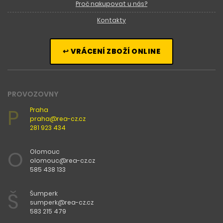
Proč nakupovat u nás?
Kontakty
↩ VRÁCENÍ ZBOŽÍ ONLINE
PROVOZOVNY
P
Praha
praha@rea-cz.cz
281 923 434
O
Olomouc
olomouc@rea-cz.cz
585 438 133
Š
Šumperk
sumperk@rea-cz.cz
583 215 479