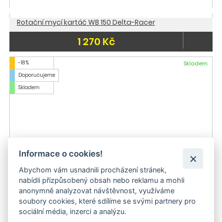
Rotační mycí kartáč WB 150 Delta-Racer
1 270 Kč
-18 %
Skladem
Doporučujeme
Skladem
Informace o cookies!
Abychom vám usnadnili procházení stránek,
nabídli přizpůsobený obsah nebo reklamu a mohli
anonymně analyzovat návštěvnost, využíváme
soubory cookies, které sdílíme se svými partnery pro
Kärcher WB 60 měkký příčný mycí kartáč
sociální média, inzerci a analýzu.