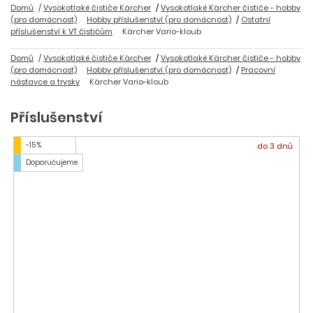
Domů
Vysokotlaké čističe Kärcher
Vysokotlaké Kärcher čističe - hobby
(pro domácnost)
Hobby příslušenství (pro domácnost)
Ostatní
příslušenství k VT čističům
Kärcher Vario-kloub
Domů
Vysokotlaké čističe Kärcher
Vysokotlaké Kärcher čističe - hobby
(pro domácnost)
Hobby příslušenství (pro domácnost)
Pracovní
nástavce a trysky
Kärcher Vario-kloub
Příslušenství
-15 %
do 3 dnů
Doporučujeme