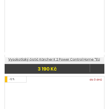
Vysokotlaký čistič Kärcher K 2 Power Control Home *EU
3 190 Kč
-12 %
do 3 dnů