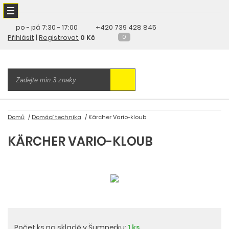
po - pá
7:30 - 17:00
+420 739 428 845
Přihlásit
|
Registrovat
0 Kč
0
Domů
Domácí technika
Kärcher Vario-kloub
KÄRCHER VARIO-KLOUB
Počet ks na skladě v Šumperku:
1 ks