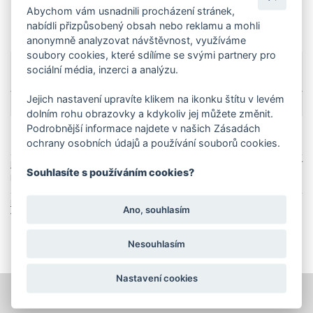
Zeptat se na produkt
Ceník dopravy
Abychom vám usnadnili procházení stránek,
nabídli přizpůsobený obsah nebo reklamu a mohli
anonymně analyzovat návštěvnost, využíváme
soubory cookies, které sdílíme se svými partnery pro
Více o produktu
sociální média, inzerci a analýzu.
Technické parametry
Jejich nastavení upravíte klikem na ikonku štítu v levém
dolním rohu obrazovky a kdykoliv jej můžete změnit.
Podrobnější informace najdete v našich Zásadách
Produkt se nachází i v následujících kategoriích
ochrany osobních údajů a používání souborů cookies.
Domů
Domácí technika
Příslušenství pro hobby stroje
Kärcher Leštící
Souhlasíte s používáním cookies?
pady voskované pro FP 303
Domů
Domácí technika
Leštič parket
Kärcher Leštící pady
Ano, souhlasím
voskované pro FP 303
Nesouhlasím
Nastavení cookies