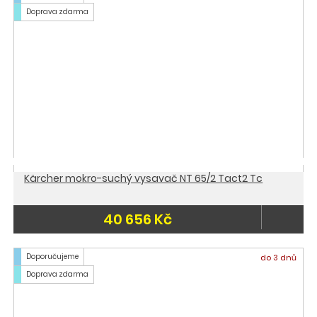
Doprava zdarma
Kärcher mokro-suchý vysavač NT 65/2 Tact2 Tc
40 656 Kč
Doporučujeme
do 3 dnů
Doprava zdarma