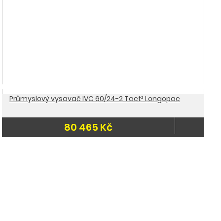
Průmyslový vysavač IVC 60/24-2 Tact² Longopac
80 465 Kč