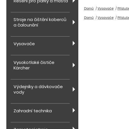
Řešení pro parky a města
Domů
Vysavače
Přísluš
Domů
Vysavače
Přísluš
Stroje na čištění koberců
a čalounění
Vysavače
Vysokotlaké čističe
Kärcher
Výdejníky a dávkovače
vody
Zahradní technika