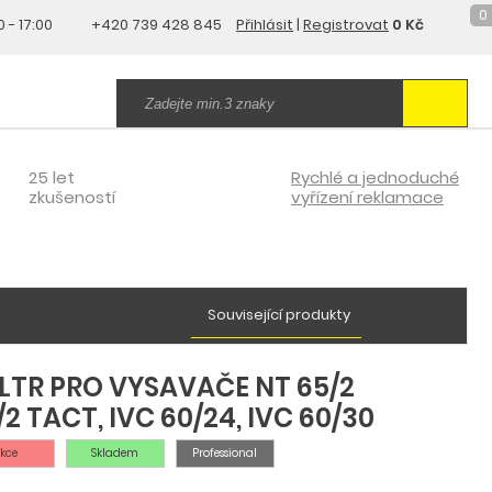
0
0 - 17:00
+420 739 428 845
Přihlásit
|
Registrovat
0 Kč
25 let
Rychlé a jednoduché
zkušeností
vyřízení reklamace
Související produkty
LTR PRO VYSAVAČE NT 65/2
2 TACT, IVC 60/24, IVC 60/30
kce
Skladem
Professional