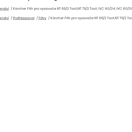
enství
Kärcher Filtr pro vysavače NT 65/2 Tact,NT 75/2 Tact, IVC 60/24, IVC 60/3
enství
Proffessional
Filtry
Kärcher Filtr pro vysavače NT 65/2 Tact,NT 75/2 Ta