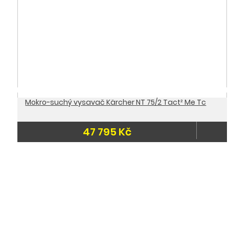
Mokro-suchý vysavač Kärcher NT 75/2 Tact² Me Tc
47 795 Kč