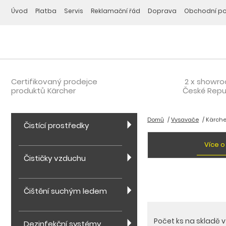
Úvod
Platba
Servis
Reklamační řád
Doprava
Obchodní p
Certifikovaný prodejce
2 x showr
produktů Kärcher
České Repu
Domů
Vysavače
Kärcher
Čistící prostředky
Více o
Čističky vzduchu
Čištění suchým ledem
Počet ks na skladě 
Dezinfekční systémy