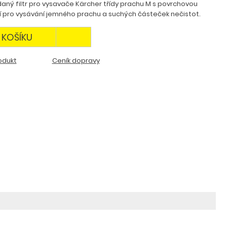
daný filtr pro vysavače Kärcher třídy prachu M s povrchovou
í pro vysávání jemného prachu a suchých částeček nečistot.
 KOŠÍKU
odukt
Ceník dopravy