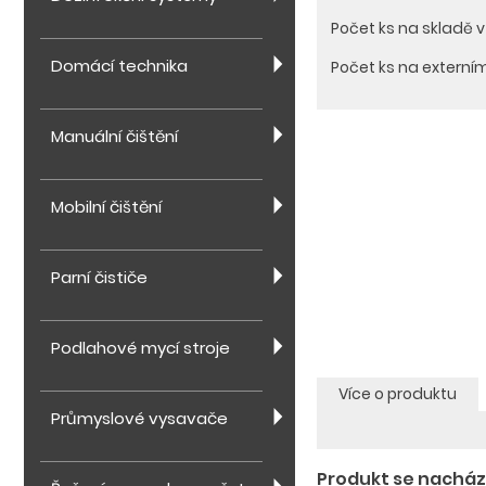
Počet ks na skladě 
Domácí technika
Počet ks na externí
Manuální čištění
Mobilní čištění
Parní čističe
Podlahové mycí stroje
Více o produktu
Průmyslové vysavače
Produkt se nachází