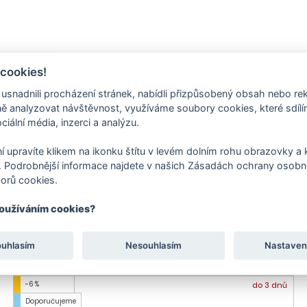
 cookies!
nadnili procházení stránek, nabídli přizpůsobený obsah nebo re
 analyzovat návštěvnost, využíváme soubory cookies, které sdíl
ciální média, inzerci a analýzu.
í upravíte klikem na ikonku štítu v levém dolním rohu obrazovky a k
 Podrobnější informace najdete v našich Zásadách ochrany osobní
orů cookies.
používáním cookies?
ouhlasím
Nesouhlasím
Nastaven
-6 %
do 3 dnů
Doporučujeme