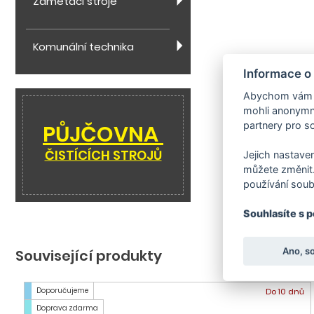
Zametací stroje
Komunální technika
Informace o
Abychom vám us
mohli anonymně
partnery pro so
PŮJČOVNA
ČISTÍCÍCH STROJŮ
Jejich nastaven
můžete změnit.
používání soub
Souhlasíte s 
Ano, s
Související produkty
Doporučujeme
Do 10 dnů
Doprava zdarma