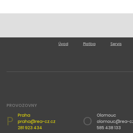
Úvod
Platba
Servis
PROVOZOVNY
Praha
Olomouc
P
O
praha@rea-cz.cz
olomouc@rea-cz
281 923 434
585 438 133