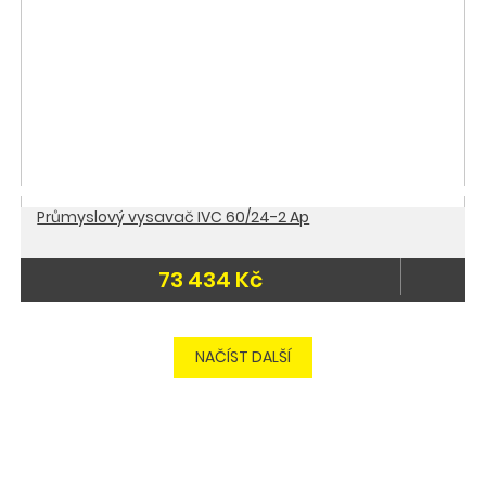
Průmyslový vysavač IVC 60/24-2 Ap
73 434 Kč
-15 %
Skladem
NAČÍST DALŠÍ
Doporučujeme
Doprava zdarma
Skladem