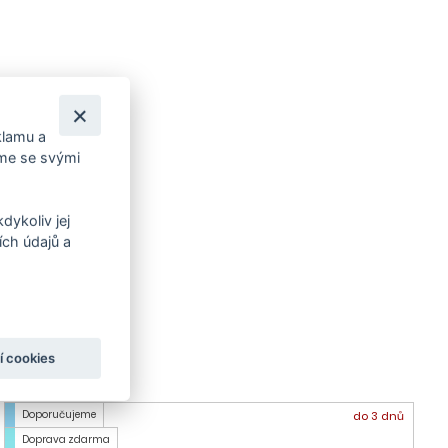
klamu a
íme se svými
dykoliv jej
ch údajů a
í cookies
Doporučujeme
do 3 dnů
Doprava zdarma