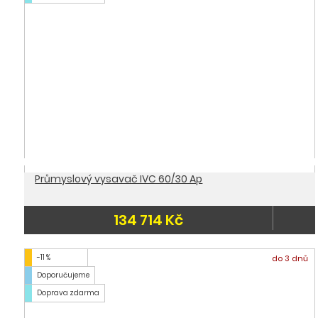
Průmyslový vysavač IVC 60/30 Ap
134 714 Kč
-11 %
do 3 dnů
Doporučujeme
Doprava zdarma