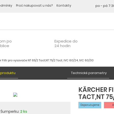
odmínky
Proč nakupovat u nás?
Kontakty
po - pá
7:3
oom po
Expedice do
blice
24 hodin
 Filtr pro vysavače NT 65/2 Tact,NT 75/2 Tact, IVC 60/24, IVC 60/30
 produktu
Technické parametry
KÄRCHER FI
TACT,NT 75/
Doporučujeme
A
v Šumperku:
2 ks