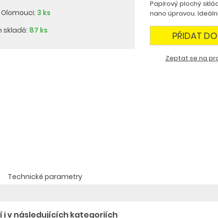
Papírový plochý sklá
v Olomouci:
3 ks
nano úpravou. Ideáln
m skladě:
87 ks
PŘIDAT DO
Zeptat se na pr
Technické parametry
 i v následujících kategoriích