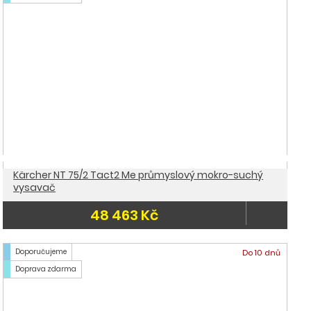
Kärcher NT 75/2 Tact2 Me průmyslový mokro-suchý
vysavač
48 463 Kč
Doporučujeme
Do 10 dnů
Doprava zdarma