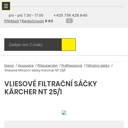
po - pá
7:30 - 17:00
+420 739 428 845
Přihlásit
|
Registrovat
0 Kč
0
Domů
Vysavače
Příslušenství
Proffessional
Filtrační sáčky
Vliesové filtrační sáčky Kärcher NT 25/1
VLIESOVÉ FILTRAČNÍ SÁČKY
KÄRCHER NT 25/1