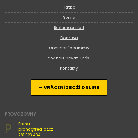
Platba
Servis
Reklamační řád
Doprava
Obchodní podmínky
Proč nakupovat u nás?
Kontakty
↩ VRÁCENÍ ZBOŽÍ ONLINE
PROVOZOVNY
P
Praha
praha@rea-cz.cz
281 923 434