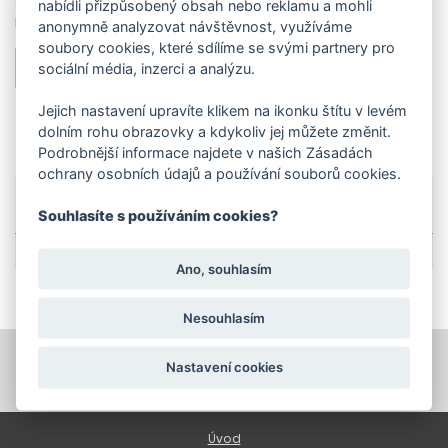
sáčky nabízí vliesové provedení dvakrát až třikrát vyšší objem.
nabídli přizpůsobený obsah nebo reklamu a mohli
Počet ks 5.
anonymně analyzovat návštěvnost, využíváme
soubory cookies, které sdílíme se svými partnery pro
PŘIDAT DO KOŠÍKU
sociální média, inzerci a analýzu.
Jejich nastavení upravíte klikem na ikonku štítu v levém
Zeptat se na produkt
Ceník dopravy
dolním rohu obrazovky a kdykoliv jej můžete změnit.
Podrobnější informace najdete v našich Zásadách
ochrany osobních údajů a používání souborů cookies.
Více o produktu
Souhlasíte s používáním cookies?
Technické parametry
Ano, souhlasím
Nesouhlasím
Nastavení cookies
Úvod