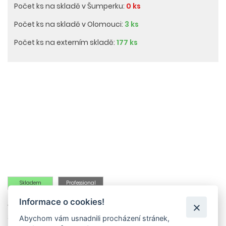
Počet ks na skladě v Šumperku:
0 ks
Počet ks na skladě v Olomouci:
3 ks
Počet ks na externím skladě:
177 ks
Skladem
Professional
Informace o cookies!
Vliesové filtrační sáčky mimořádně odolné proti protržení,
3vrstvé, třída prachu M. V porovnání s papírovými filtračními
Abychom vám usnadnili procházení stránek,