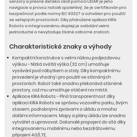
senzory a přesné detekci okolí pomocí LiDAR je jeho
navigace a provoz natolik spolehlivý, že je certifikován pro
bezpečnost podle normy IEC 63327 a schválen pro použití
ve veřejných prostorách. Díky přidružené aplikaci KIRA
Robots a integrovanému displeji je ovládání velmi
jednoduché a nevyžaduje žádné odborné znalosti.
Charakteristické znaky a výhody
Kompaktní konstrukce s velmi nízkou podjezdovou
výškou - Nízká světlá výška (32 cm) umožňuje
vysávání pod nábytkem a stoly. Díky kompaktnímu
provedení je vhodný i pro použití ve stísněných
prostorách. Robot také snadno překonává stísněné
prostory, což mu umožňuje otáčení na místě.
Aplikace KIRA Robots - Plná transparentnost díky
aplikaci KIRA Robots se správou vozového parku, živým
stavem, podrobnými zprávami o úklidu a mnoha
dalšími informacemi. Mapy a plány úklidu lze snadno
vytvářet a upravovat. Dokonalé propojení do sítě díky
integrovanému mobilnímu nebo bezdrátovému
připojení 4G/LTE.