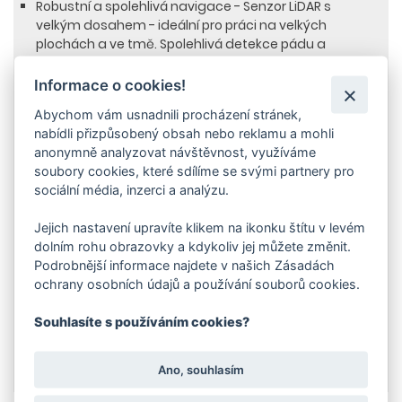
Robustní a spolehlivá navigace - Senzor LiDAR s
velkým dosahem - ideální pro práci na velkých
plochách a ve tmě. Spolehlivá detekce pádu a
detekce překážek. Vybaveno ultrazvukovými senzory,
senzory pro sledování stěn a senzory kolize.
Informace o cookies!
Certifikace bezpečnosti pro provoz veřejnosti -
Abychom vám usnadnili procházení stránek,
Vyvinuto pro komerční provoz, splňuje všechny
nabídli přizpůsobený obsah nebo reklamu a mohli
mezinárodní normy. Certifikát bezpečnosti podle
anonymně analyzovat návštěvnost, využíváme
normy IEC 63327.
soubory cookies, které sdílíme se svými partnery pro
sociální média, inzerci a analýzu.
Oblasti použití
Jejich nastavení upravíte klikem na ikonku štítu v levém
Důrazně doporučeno pro aplikace v oblasti úklidu
dolním rohu obrazovky a kdykoliv jej můžete změnit.
budov a hotelnictví.
Podrobnější informace najdete v našich Zásadách
Ideální pro velké otevřené prostory, jako jsou chodby,
ochrany osobních údajů a používání souborů cookies.
vstupní haly nebo konferenční místnosti.
Vhodné pro použití ve veřejných prostorách.
Souhlasíte s používáním cookies?
Lze použít tam, kde je omezený prostor, i na
otevřených prostranstvích.
Ano, souhlasím