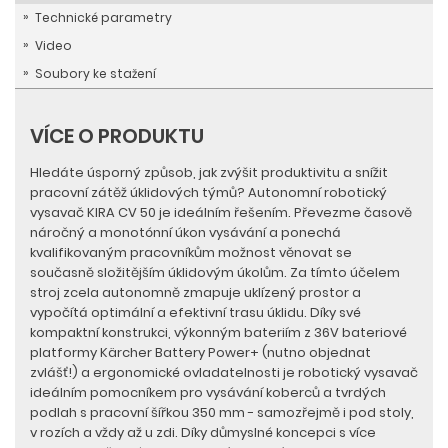
Technické parametry
Video
Soubory ke stažení
VÍCE O PRODUKTU
Hledáte úsporný způsob, jak zvýšit produktivitu a snížit
pracovní zátěž úklidových týmů? Autonomní robotický
vysavač KIRA CV 50 je ideálním řešením. Převezme časově
náročný a monotónní úkon vysávání a ponechá
kvalifikovaným pracovníkům možnost věnovat se
současně složitějším úklidovým úkolům. Za tímto účelem
stroj zcela autonomně zmapuje uklízený prostor a
vypočítá optimální a efektivní trasu úklidu. Díky své
kompaktní konstrukci, výkonným bateriím z 36V bateriové
platformy Kärcher Battery Power+ (nutno objednat
zvlášť!) a ergonomické ovladatelnosti je robotický vysavač
ideálním pomocníkem pro vysávání koberců a tvrdých
podlah s pracovní šířkou 350 mm - samozřejmě i pod stoly,
v rozích a vždy až u zdi. Díky důmyslné koncepci s více