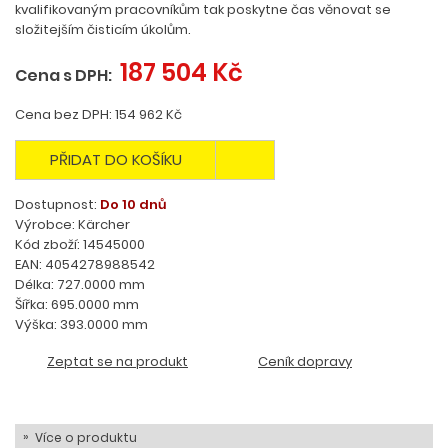
kvalifikovaným pracovníkům tak poskytne čas věnovat se
složitejším čisticím úkolům.
187 504 Kč
Cena s DPH:
Cena bez DPH: 154 962 Kč
PŘIDAT DO KOŠÍKU
Dostupnost:
Do 10 dnů
Výrobce: Kärcher
Kód zboží: 14545000
EAN: 4054278988542
Délka: 727.0000 mm
Šířka: 695.0000 mm
Výška: 393.0000 mm
Zeptat se na produkt
Ceník dopravy
Více o produktu