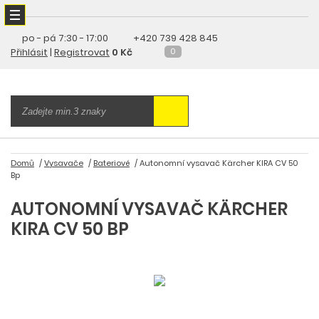
po - pá
7:30 - 17:00
+420 739 428 845
Přihlásit
|
Registrovat
0 Kč
0
Domů
Vysavače
Bateriové
Autonomní vysavač Kärcher KIRA CV 50
Bp
AUTONOMNÍ VYSAVAČ KÄRCHER
KIRA CV 50 BP