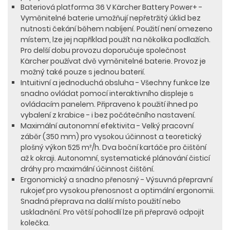
Bateriová platforma 36 V Kärcher Battery Power+ -
Vyměnitelné baterie umožňují nepřetržitý úklid bez
nutnosti čekání během nabíjení. Použití není omezeno
místem, lze jej například použít na několika podlažích.
Pro delší dobu provozu doporučuje společnost
Kärcher používat dvě vyměnitelné baterie. Provoz je
možný také pouze s jednou baterií.
Intuitivní a jednoduchá obsluha - Všechny funkce lze
snadno ovládat pomocí interaktivního displeje s
ovládacím panelem. Připraveno k použití ihned po
vybalení z krabice - i bez počátečního nastavení.
Maximální autonomní efektivita - Velký pracovní
záběr (350 mm) pro vysokou účinnost a teoretický
plošný výkon 525 m²/h. Dva boční kartáče pro čištění
až k okraji. Autonomní, systematické plánování čisticí
dráhy pro maximální účinnost čištění.
Ergonomický a snadno přenosný - Výsuvná přepravní
rukojeť pro vysokou přenosnost a optimální ergonomii.
Snadná přeprava na další místo použití nebo
uskladnění. Pro větší pohodlí lze při přepravě odpojit
kolečka.