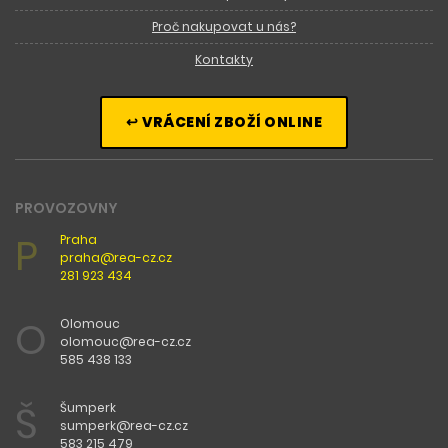
Proč nakupovat u nás?
Kontakty
↩ VRÁCENÍ ZBOŽÍ ONLINE
PROVOZOVNY
P
Praha
praha@rea-cz.cz
281 923 434
O
Olomouc
olomouc@rea-cz.cz
585 438 133
Š
Šumperk
sumperk@rea-cz.cz
583 215 479